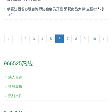
恭喜江西省心理咨询师协会会员郑霞 荣获南昌大学“立德树人标
兵”
6
«
1
2
3
4
5
7
8
9
10
»
966525热线
感人事迹
热线周报
热线文件