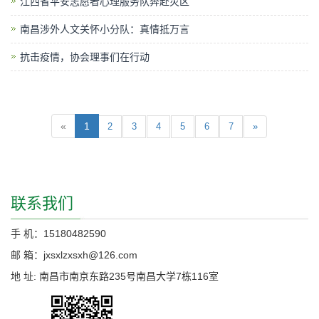
江西省平安志愿者心理服务队奔赴灾区
南昌涉外人文关怀小分队：真情抵万言
抗击疫情，协会理事们在行动
«
1
2
3
4
5
6
7
»
联系我们
手 机：15180482590
邮 箱：jxsxlzxsxh@126.com
地 址: 南昌市南京东路235号南昌大学7栋116室