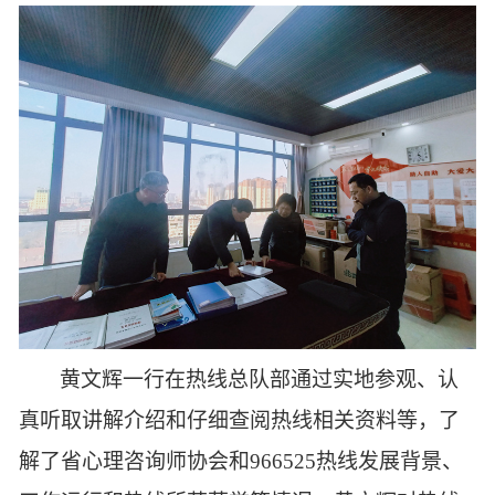
黄文辉一行在
热线
总队
部
通过实地参观、认
真听取讲解介绍和仔细查阅热线相关资料等，了
解了
省心理咨询师协会和
966525热线发展背景、